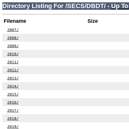
Directory Listing For /SECS/DBDT/ -
Up To
Filename
Size
2007/
2008/
2009/
2010/
2011/
2012/
2013/
2014/
2015/
2016/
2017/
2018/
2019/